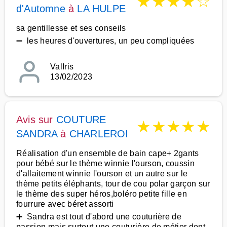
★
★
★
★
☆
d'Automne
à
LA HULPE
sa gentillesse et ses conseils
➖ les heures d'ouvertures, un peu compliquées
ValIris
13/02/2023
Avis sur
COUTURE
★
★
★
★
★
SANDRA
à
CHARLEROI
Réalisation d'un ensemble de bain cape+ 2gants
pour bébé sur le thème winnie l'ourson, coussin
d'allaitement winnie l'ourson et un autre sur le
thème petits éléphants, tour de cou polar garçon sur
le thème des super héros,boléro petite fille en
fourrure avec béret assorti
➕ Sandra est tout d'abord une couturière de
passion mais surtout une couturière de métier dont