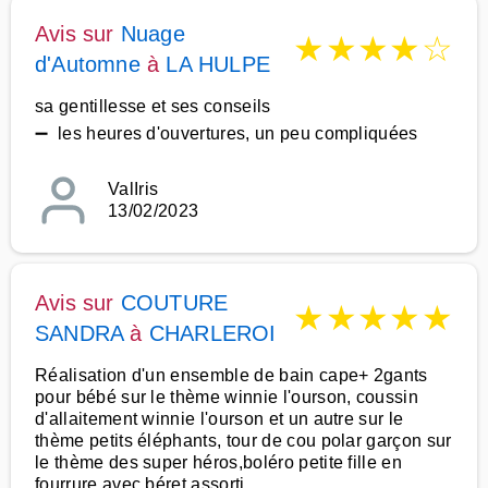
Avis sur
Nuage
★
★
★
★
☆
d'Automne
à
LA HULPE
sa gentillesse et ses conseils
➖ les heures d'ouvertures, un peu compliquées
ValIris
13/02/2023
Avis sur
COUTURE
★
★
★
★
★
SANDRA
à
CHARLEROI
Réalisation d'un ensemble de bain cape+ 2gants
pour bébé sur le thème winnie l'ourson, coussin
d'allaitement winnie l'ourson et un autre sur le
thème petits éléphants, tour de cou polar garçon sur
le thème des super héros,boléro petite fille en
fourrure avec béret assorti